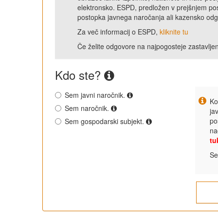
elektronsko. ESPD, predložen v prejšnjem pos
postopka javnega naročanja ali kazensko odgov
Za več informacij o ESPD,
kliknite tu
Če želite odgovore na najpogosteje zastavlje
Kdo ste?
Sem javni naročnik.
Ko
Sem naročnik.
ja
po
Sem gospodarski subjekt.
na
tu
Se