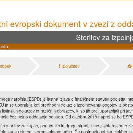
ni evropski dokument v zvezi z odd
Storitev za izpol
očila
stopek
Izključitev
nega naročila (ESPD) je lastna izjava o finančnem statusu podjetja, nj
 EU in se uporablja kot predhodni dokaz o izpolnjevanju pogojev iz post
istinskih dokazov in različnih obrazcev, ki so jih prej uporabljali pri
prinaša čezmejno oddajanje ponudb. Od oktobra 2018 naprej se bo ESPD za
no storitev za kupce, ponudnike in druge strani, ki so zainteresirane z
šljete kupcu skupaj s preostalo ponudbo. Če postopek poteka elektronsko