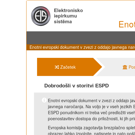
Enot
Enotni evropski dokument v zvezi z oddajo javnega nar
Začetek
Po
Dobrodošli v storitvi ESPD
Enotni evropski dokument v zvezi z oddajo jav
javnega naročanja. Na voljo je v vseh jezikih
ESPD ponudnikom ni treba več predložiti vseh l
poenostavitev dostopa do priložnosti, ki jih 
Evropska komisija zagotavlja brezplačno splet
obrazec lahko izpolnite, natisnete in nato po