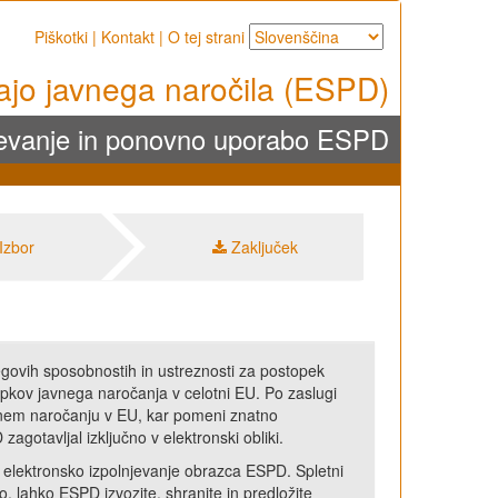
Piškotki
|
Kontakt
|
O tej strani
ajo javnega naročila (ESPD)
njevanje in ponovno uporabo ESPD
Izbor
Zaključek
egovih sposobnostih in ustreznosti za postopek
opkov javnega naročanja v celotni EU. Po zaslugi
 javnem naročanju v EU, kar pomeni znatno
gotavljal izključno v elektronski obliki.
a elektronsko izpolnjevanje obrazca ESPD. Spletni
, lahko ESPD izvozite, shranite in predložite