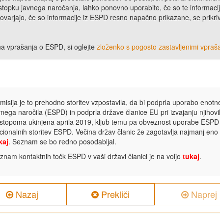
topku javnega naročanja, lahko ponovno uporabite, če so te informacije
arjajo, če so informacije iz ESPD resno napačno prikazane, se prikrivaj
na vprašanja o ESPD, si oglejte
zloženko s pogosto zastavljenimi vpraša
misija je to prehodno storitev vzpostavila, da bi podprla uporabo eno
vnega naročila (ESPD) in podprla države članice EU pri izvajanju njihovi
stopoma ukinjena aprila 2019, kljub temu pa obveznost uporabe ESPD ost
cionalnih storitev ESPD. Večina držav članic že zagotavlja najmanj eno
kaj
. Seznam se bo redno posodabljal.
znam kontaktnih točk ESPD v vaši državi članici je na voljo
tukaj
.
Nazaj
Prekliči
Naprej