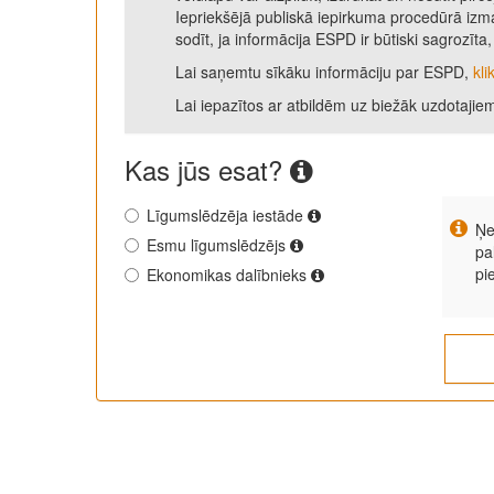
Iepriekšējā publiskā iepirkuma procedūrā izma
sodīt, ja informācija ESPD ir būtiski sagrozīt
Lai saņemtu sīkāku informāciju par ESPD,
kli
Lai iepazītos ar atbildēm uz biežāk uzdotajie
Kas jūs esat?
Līgumslēdzēja iestāde
Ņe
Esmu līgumslēdzējs
pa
pi
Ekonomikas dalībnieks