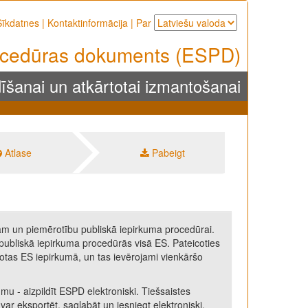
Sīkdatnes
|
Kontaktinformācija
|
Par
rocedūras dokuments (ESPD)
šanai un atkārtotai izmantošanai
Atlase
Pabeigt
ām un piemērotību publiskā iepirkuma procedūrai.
i publiskā iepirkuma procedūrās visā ES. Pateicoties
otas ES iepirkumā, un tas ievērojami vienkāršo
 - aizpildīt ESPD elektroniski. Tiešsaistes
var eksportēt, saglabāt un iesniegt elektroniski.