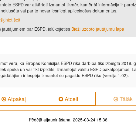
ntoto ESPD var atkārtoti izmantot tikmēr, kamēr šī informācija ir parei
a, noklusēta vai par to nevar iesniegt apliecinošus dokumentus.
kšķiniet šeit
m jautājumiem par ESPD, ielūkojieties
Bieži uzdoto jautājumu lapa
mot vērā, ka Eiropas Komisijas ESPD rīka darbība tiks izbeigta 2019.
liek spēkā un var tikt izpildīts, izmantojot valstu ESPD pakalpojumus, Lat
egādātājiem ir iespēja izmantot šo pagaidu ESPD rīku (versija 1.02).
Atpakaļ
Atcelt
Tālāk
Pēdējā atjaunināšana:
2025-03-24 15:38