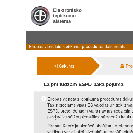
Eiropas vienotais iepirkuma procedūras dokuments
Sākums
Pro
Laipni lūdzam ESPD pakalpojumā!
Eiropas vienotais iepirkuma procedūras dokum
Tas ir pieejams visās ES valodās un tiek izman
ESPD, pretendentiem vairs nav jāsniedz pilnī
piekļuvi iespējām piedalīties pārrobežu konk
Eiropas Komisija piedāvā pircējiem, pretende
veidlapu var aizpildīt, izdrukāt un nosūtīt pi