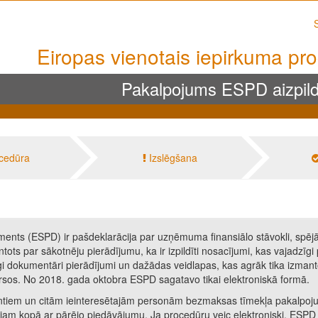
Eiropas vienotais iepirkuma p
Pakalpojums ESPD aizpildī
cedūra
Izslēgšana
ents (ESPD) ir pašdeklarācija par uzņēmuma finansiālo stāvokli, spēj
tots par sākotnēju pierādījumu, ka ir izpildīti nosacījumi, kas vajadzīg
gi dokumentāri pierādījumi un dažādas veidlapas, kas agrāk tika izmant
ursos. No 2018. gada oktobra ESPD sagatavo tikai elektroniskā formā.
ntiem un citām ieinteresētajām personām bezmaksas tīmekļa pakalpojumu
rcējam kopā ar pārējo piedāvājumu. Ja procedūru veic elektroniski, ESPD 