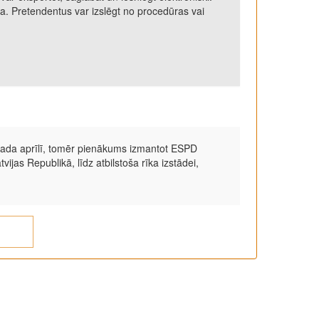
za. Pretendentus var izslēgt no procedūras vai
 gada aprīlī, tomēr pienākums izmantot ESPD
vijas Republikā, līdz atbilstoša rīka izstādei,