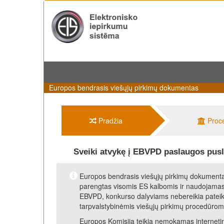
Europos bendrasis viešųjų pirkimų dokumentas
Pradžia
Proc
Sveiki atvykę į EBVPD paslaugos pusl
Europos bendrasis viešųjų pirkimų dokumentas
parengtas visomis ES kalbomis ir naudojamas 
EBVPD, konkurso dalyviams nebereikia pateikt
tarpvalstybinėmis viešųjų pirkimų procedūrom
Europos Komisija teikia nemokamas internetin