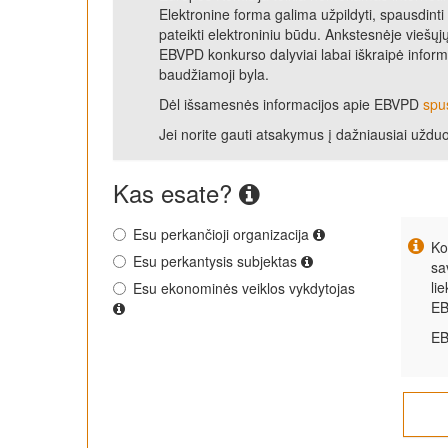
Elektronine forma galima užpildyti, spausdinti
pateikti elektroniniu būdu. Ankstesnėje viešųj
EBVPD konkurso dalyviai labai iškraipė informac
baudžiamoji byla.
Dėl išsamesnės informacijos apie EBVPD
spus
Jei norite gauti atsakymus į dažniausiai užd
Kas esate?
Esu perkančioji organizacija
Ko
Esu perkantysis subjektas
sa
li
Esu ekonominės veiklos vykdytojas
EB
EB