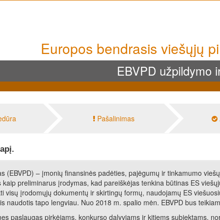
Europos bendrasis viešųjų 
EBVPD užpildymo ir
edūra
Pašalinimas
apį.
 (EBVPD) – įmonių finansinės padėties, pajėgumų ir tinkamumo viešųjų
kaip preliminarus įrodymas, kad pareiškėjas tenkina būtinas ES viešų
i visų įrodomųjų dokumentų ir skirtingų formų, naudojamų ES viešuosiuo
is naudotis tapo lengviau. Nuo 2018 m. spalio mėn. EBVPD bus teikiama
es paslaugas pirkėjams, konkurso dalyviams ir kitiems subjektams, nor