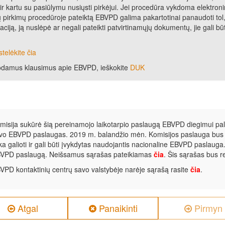
 ir kartu su pasiūlymu nusiųsti pirkėjui. Jei procedūra vykdoma elektron
ų pirkimų procedūroje pateiktą EBVPD galima pakartotinai panaudoti tol, k
iją, ją nuslėpė ar negali pateikti patvirtinamųjų dokumentų, jie gali būti
telėkite čia
uodamus klausimus apie EBVPD, ieškokite
DUK
misija sukūrė šią pereinamojo laikotarpio paslaugą EBVPD diegimui pale
vo EBVPD paslaugas. 2019 m. balandžio mėn. Komisijos paslauga bus n
eka galioti ir gali būti įvykdytas naudojantis nacionaline EBVPD paslauga
VPD paslaugą. Neišsamus sąrašas pateikiamas
čia
. Šis sąrašas bus r
VPD kontaktinių centrų savo valstybėje narėje sąrašą rasite
čia
.
Atgal
Panaikinti
Pirmyn