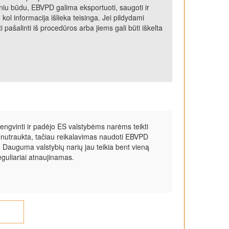
iniu būdu, EBVPD galima eksportuoti, saugoti ir
ol informacija išlieka teisinga. Jei pildydami
 pašalinti iš procedūros arba jiems gali būti iškelta
ngvinti ir padėjo ES valstybėms narėms teikti
utraukta, tačiau reikalavimas naudoti EBVPD
. Dauguma valstybių narių jau teikia bent vieną
eguliariai atnaujinamas.