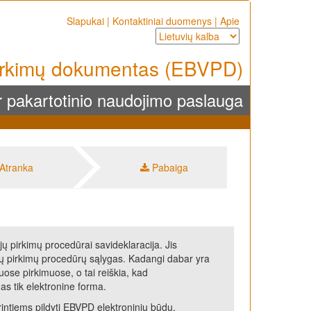
Slapukai
|
Kontaktiniai duomenys
|
Apie
pirkimų dokumentas (EBVPD)
 pakartotinio naudojimo paslauga
Atranka
Pabaiga
 pirkimų procedūrai savideklaracija. Jis
jų pirkimų procedūrų sąlygas. Kadangi dabar yra
se pirkimuose, o tai reiškia, kad
s tik elektronine forma.
intiems pildyti EBVPD elektroniniu būdu.