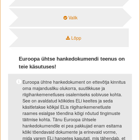
Valik
Lõpp
Euroopa ühtse hankedokumendi teenus on
teie käsutuses!
Euroopa ühtne hankedokument on ettevõtja kinnitus
oma majandusliku olukorra, suutlikkuse ja
riigihankemenetluses osalemiseks sobivuse kohta.
See on avaldatud kõikides ELi keeltes ja seda
käsitletakse kõikjal ELis riigihankemenetluste
raames esialgse tõendina kõigi nõutud tingimuste
täitmise kohta. Tänu Euroopa ühtsele
hankedokumendile ei pea pakkujad enam esitama
kõiki tõendavaid dokumente ja erinevaid vorme,
mida varem ELi hangetes kasutati, mis tähendab, et