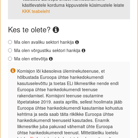
käsitlevatele korduma kippuvatele küsimustele leiate
KKK teabeleht
Kes te olete?
Ma olen avaliku sektori hankija
Ma olen võrgustiku sektori hankija
Ma olen ettevõtja
Komisjon lõi käesoleva üleminekuteenuse, et
hõlbustada Euroopa ühtse hankedokumendi
kasutuselevõttu ja toetas ELi liikmesriike nende endi
Euroopa ühtse hankedokumendi teenuse
rakendamisel. Komisjoni teenuse osutamine
lõpetatakse 2019. aasta aprillis, sellest hoolimata jääb
Euroopa ühtse hankedokumendi kasutamise kohustus
kehtima ja seda saab täita riiklikke Euroopa ühtse
hankedokumendi teenuseid kasutades. Enamik
liikmesriike juba pakuvad vähemalt ühte Euroopa
ühtse hankedokumendi teenust. Mittetäieliku loetelu