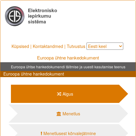
Küpsised
|
Kontaktandmed
|
Tutvustus
Euroopa ühtne hankedokument
Euroopa ühtse hankedokumendi täitmise ja uuesti kasutamise teenus
Euroopa ühtne hankedokument
Algus
Menetlus
Menetlusest kõrvalejätmine