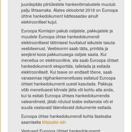
juurdepääs piiriülestele hankevõimalustele muutub
palju lihtsamaks. Alates oktoobrist 2018 on Euroopa
ühtne hankedokument kättesaadav ainult
elektroonilisel kujul.
Euroopa Komisjon pakub ostjatele, pakkujatele ja
muudele Euroopa ühtse hankedokumendi
elektroonilisest täitmisest huvitatud isikutele tasuta
veebiteenust. Veebivormi saab täita, printida ja
seejärel koos pakkumusega ostjale saata. Kui
menetlus on elektrooniline, siis saab Euroopa ühtset
hankedokumenti eksportida, talletada ja esitada
elektrooniliselt. Kui teave on endiselt tõene, saab
varasemas riigihankemenetluses esitatud Euroopa
ühtset hankedokumenti uuesti kasutada. Pakkuja
võib menetlusest kõrvale jätta või kohtu alla anda,
kui ta esitab Euroopa ühtses hankedokumendis
valeandmeid, jätab nõutud teabe esitamata või ei
suuda vastavaid täiendavaid dokumente esitada.
Euroopa ühtse hankedokumendi kohta lisateabe
saamiseks
klõpsake siin
Vastused Euroopa ühtset hankedokumenti