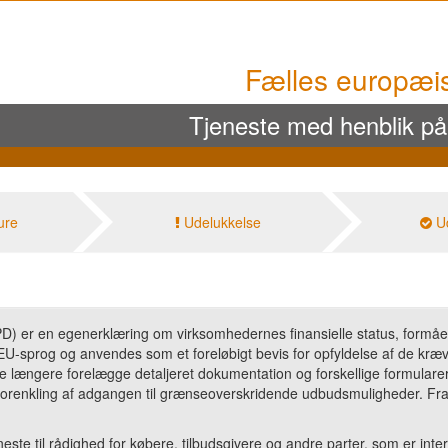
Fælles europæ
Tjeneste med henblik p
ure
Udelukkelse
U
 er en egenerklæring om virksomhedernes finansielle status, formåen 
EU-sprog og anvendes som et foreløbigt bevis for opfyldelse af de kræv
 længere forelægge detaljeret dokumentation og forskellige formularer
forenkling af adgangen til grænseoverskridende udbudsmuligheder. Fr
ste til rådighed for købere, tilbudsgivere og andre parter, som er inter