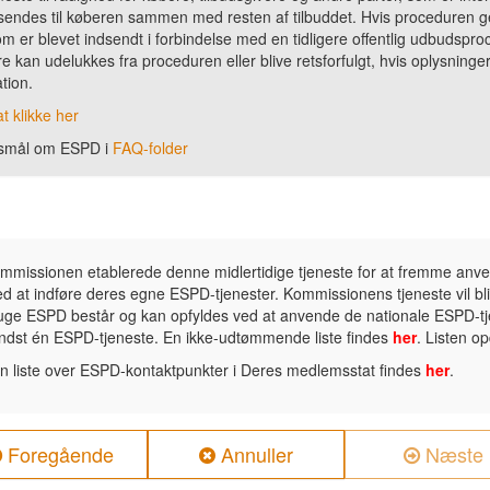
 sendes til køberen sammen med resten af tilbuddet. Hvis proceduren 
m er blevet indsendt i forbindelse med en tidligere offentlig udbudspr
e kan udelukkes fra proceduren eller blive retsforfulgt, hvis oplysningern
tion.
t klikke her
rgsmål om ESPD i
FAQ-folder
mmissionen etablerede denne midlertidige tjeneste for at fremme an
d at indføre deres egne ESPD-tjenester. Kommissionens tjeneste vil blive
uge ESPD består og kan opfyldes ved at anvende de nationale ESPD-tjen
ndst én ESPD-tjeneste. En ikke-udtømmende liste findes
her
. Listen o
En liste over ESPD-kontaktpunkter i Deres medlemsstat findes
her
.
Foregående
Annuller
Næste